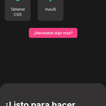
Tailwind
VueJS
CSS
¿Necesitas algo más?
¿Listo para hacer