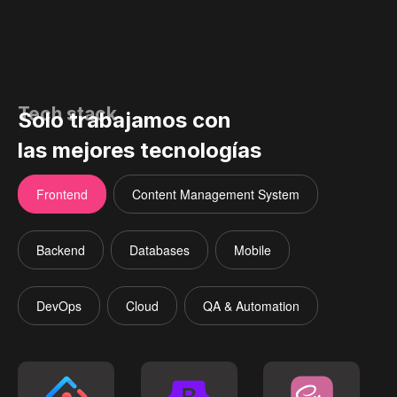
Tech stack
Solo trabajamos con
las mejores tecnologías
Frontend
Content Management System
Backend
Databases
Mobile
DevOps
Cloud
QA & Automation