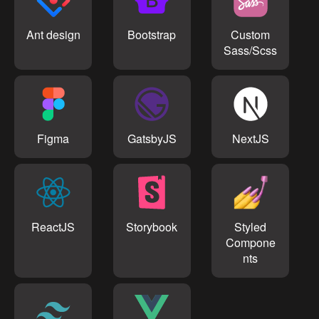
Ant design
Bootstrap
Custom
Sass/Scss
Figma
GatsbyJS
NextJS
ReactJS
Storybook
Styled
Compone
nts